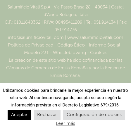
Salumificio Vitali S.p.A | Via Passo Brasa 28 - 40034 | Castel
d’Aiano Bologna, Italia
C.F.: 01011640362 | P.IVA: 00495411209 | Tel: 051.914134 | Fax:
051.914736
info@salumificiovitali.com
|
www.salumificiovitali.com
Política de Privacidad
-
Código Ético
-
Informe Social
-
Modelo 231
-
Whistleblowing
-
Cookies
La creación de este sitio web ha sido cofinanciada por las
Cámaras de Comercio de Emilia Romaña y por la Región de
Emilia Romaña.
Utilizamos cookies para brindarle la mejor experiencia en nuestro
sitio web. Al continuar navegando, acepta su uso según la
información prevista en el Decreto Legislativo 679/2016.
Aceptar
Rechazar
Configuración de cookies
Leer más