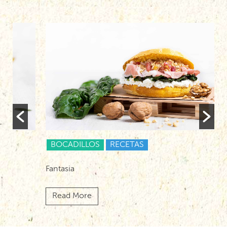
BOCADILLOS
RECETAS
Fantasia
It
Read More