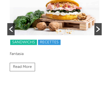
SANDWICHS
RECETTES
Fantasia
Ita
Read More