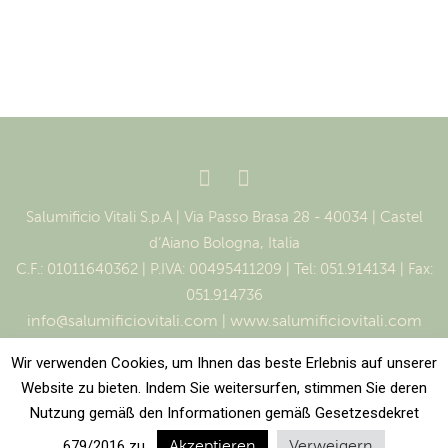
Salumificio Vitali S.p.A | Via Passo Brasa 28 - 40034 | Castel
d’Aiano Bologna, Italia
C.F.: 01011640362 | P.IVA: 00495411209 | Tel: 051.914134 | Fax:
051.914736
info@salumificiovitali.com
|
www.salumificiovitali.com
Datenschutzrichtlinie
–
Ethikkodex
–
Sozialbericht
–
Wir verwenden Cookies, um Ihnen das beste Erlebnis auf unserer
Modell 231
–
Whistleblowing
-
Cookies
Website zu bieten. Indem Sie weitersurfen, stimmen Sie deren
Die Erstellung dieser Website wurde von den
Nutzung gemäß den Informationen gemäß Gesetzesdekret
Handelskammern der Region Emilia-Romagna und der
679/2016 zu.
Akzeptieren
Verweigern