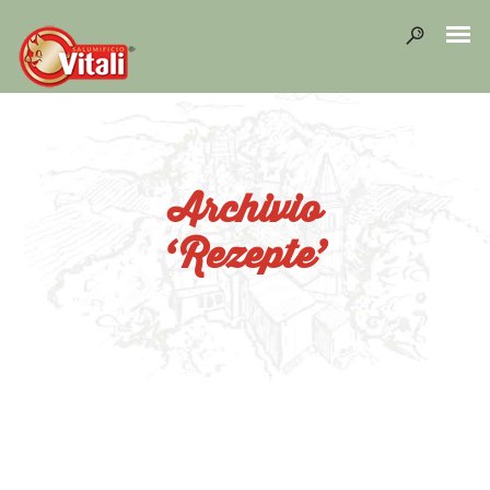
Archivio
‘Rezepte’